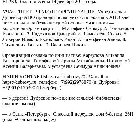
ЕГРЮЛ были внесены 14 декабря 2015 года.
УЧАСТНИКИ В РАБОТЕ ОРГАНИЗАЦИИ. Учредитель и
Директор АНО проводят большую часть работы в АНО как
волонтеры и на безвозмездной основе. Участники —
волонтеры Организации: 1. Мустафаев Сеймур 2. Евдокимова
Екатерина. 3. Евдокимов Дмитрий. 4. Тимофеева София. 5.
Ливеров Илья. 6. Евдокимов Иван. 7. Тимофеева Алена. 8.
Тихонович Татьяна. 9. Васильев Никита.
Организация создана по инициативе: Караулова Михаила
Викторовича, Тимофеевой Ирины Михайловны, Потаповой
Ксении Валерьевны, Мустафаева Сеймура Айдыновича.
НАШИ КОНТАКТЫ: e-mail: dubrovy2023@mail.ru,
https://dubrovy.ru, телефон: +7(992)2976870 (д. Дубровы),
+7(901)3155300 (Петербург)
— в деревне Дубровы: помещение сельской библиотеки
(здание школы)
— в Санкт-Петербурге: Спасский переулок, дом 6-8, пом. 26Н
(ст.м. «Сенная площадь»)