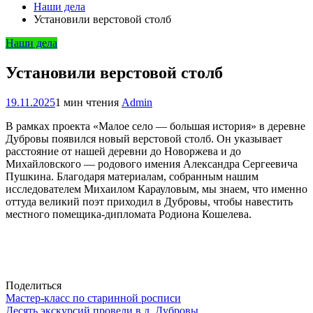
Наши дела
Установили верстовой столб
Наши дела
Установили верстовой столб
19.11.2025
1 мин чтения
Admin
В рамках проекта «Малое село — большая история» в деревне
Дубровы появился новый верстовой столб. Он указывает
расстояние от нашей деревни до Новоржева и до
Михайловского — родового имения Александра Сергеевича
Пушкина. Благодаря материалам, собранным нашим
исследователем Михаилом Карауловым, мы знаем, что именно
оттуда великий поэт приходил в Дубровы, чтобы навестить
местного помещика-дипломата Родиона Кошелева.
Поделиться
Навигация
Мастер-класс по старинной росписи
Десять экскурсий провели в д. Дубровы